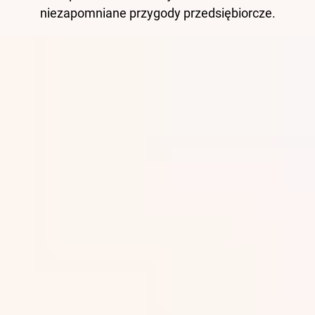
niezapomniane przygody przedsiębiorcze.
Grupa
Artykuły
Historia
Nasze laboratoria
Zrównoważony rozwój
Rancilio Connect