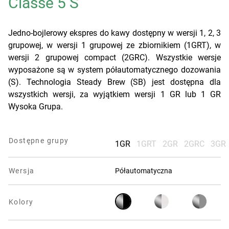
Classe 5 S
Kontakt
Jedno-bojlerowy ekspres do kawy dostępny w wersji 1, 2, 3
grupowej, w wersji 1 grupowej ze zbiornikiem (1GRT), w
wersji 2 grupowej compact (2GRC). Wszystkie wersje
wyposażone są w system półautomatycznego dozowania
(S). Technologia Steady Brew (SB) jest dostępna dla
Subskrybuj newsletter
wszystkich wersji, za wyjątkiem wersji 1 GR lub 1 GR
Wysoka Grupa.
Polityka prywatności
|
Polityka cookies
Dostępne grupy
1GR
1GRT
2GR
2GRC
3GR
Wersja
Półautomatyczna
Kolory