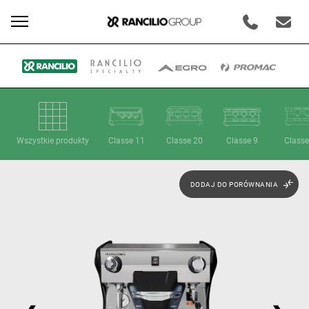
Wszystkie produkty
Classe 11
Classe 20
Classe 9
Classe
DODAJ DO PORÓWNANIA
Oferta
Nasze marki