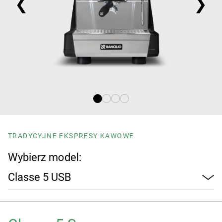
❮
❯
Grupa
Artykuły
Historia
Nasze laboratoria
TRADYCYJNE EKSPRESY KAWOWE
Wybierz model:
Zrównoważony rozwój
Rancilio Connect