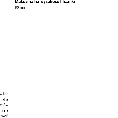
Maksymalna wysokość filiżanki
80 mm
witch
i dla
resów
ym na
tawić