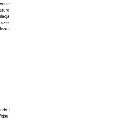
awsze
tura
lacja
przez
czas
ody i
ejsu.