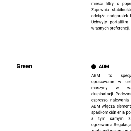
mieści filtry o po
Zapewnia stabilnoś
odciąża nadgarstek b
Uchwyty portafilt
własnych preferencji.
Green
ABM
ABM to specjal
opracowane w cel
maszyny w waru
eksploatacji. Podcza
espresso, nalewania 
ABM włącza element
spadkom ciśnienia pon
a tym samym zap
ogrzewania.Regulacj
zoptymalizowana w 