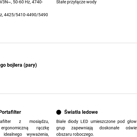
V3N~, 50-60 Hz, 4740-
Stałe przyłącze wody
z, 4425/5410-4490/5490
o bojlera (pary)
ortafilter
Światła ledowe
afilter z mosiądzu,
Białe diody LED umieszczone pod głow
rgonomiczną rączkę
grup zapewniają doskonałe oświetl
a idealnego wyważenia,
obszaru roboczego.