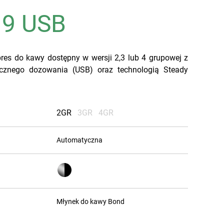
 9 USB
Nasze
res do kawy dostępny w wersji 2,3 lub 4 grupowej z
laboratoria
znego dozowania (USB) oraz technologią Steady
Zrównoważony
2GR
3GR
4GR
Automatyczna
rozwój
Rancilio
Młynek do kawy Bond