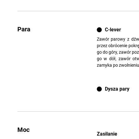
Para
C-lever
Zawór parowy z dźwi
przez obrócenie pokrę
go do góry, zawór poz
go w dół, zawór otw
zamyka po zwolnieniu
Dysza pary
Moc
Zasilanie