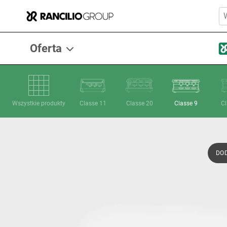
Oferta
Wszystkie produkty
Classe 11
Classe 20
Classe 9
Cl
Oferta
DO
Ekspresy do kawy