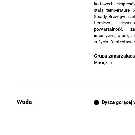
kotłowych ekspres
stałą temperaturę w
Steady Brew gwarant
termiczną, nieza
powtarzalność, 
intensywnej pracy, j
zużycia. Opatentowan
Grupa zaparzająca
Mosiężna
Woda
Dysza gorącej