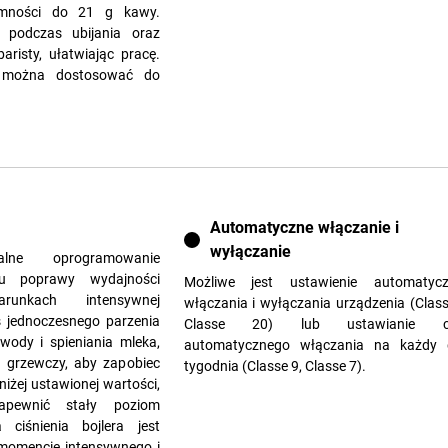
jemności do 21 g kawy.
ć podczas ubijania oraz
aristy, ułatwiając pracę.
ra można dostosować do
Automatyczne włączanie i
wyłączanie
ne oprogramowanie
u poprawy wydajności
Możliwe jest ustawienie automatyc
nkach intensywnej
włączania i wyłączania urządzenia (Class
s jednoczesnego parzenia
Classe 20) lub ustawianie c
wody i spieniania mleka,
automatycznego włączania na każdy 
 grzewczy, aby zapobiec
tygodnia (Classe 9, Classe 7).
iżej ustawionej wartości,
ewnić stały poziom
a ciśnienia bojlera jest
momencie intensywnego i