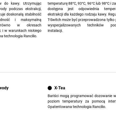
ów do kawy. Utrzymując
temperaturę 88°C, 93°C, 96°C lub 98°C i z
ody podczas ekstrakcji,
dostępna jest odpowiednia tempera
uje doskonałą stabilność
ekstrakcji dla każdego rodzaju kawy. Regu
wodność i maksymalną
T-Switch może być przeprowadzona tylko 
zarówno w okresach
wyspecjalizowanych techników pod
ak i w warunkach niskiego
instalacji.
a technologia Rancilio.
 wody
X-Tea
Bariści mogą programować dozowanie w
poziom temperatury za pomocą interf
Opatentowana technologia Rancilio.