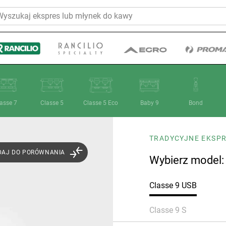
asse 7
Classe 5
Classe 5 Eco
Baby 9
Bond
TRADYCYJNE EKSP
Marki
DAJ DO PORÓWNANIA
Wybierz model:
Classe 9 USB
Classe 9 S