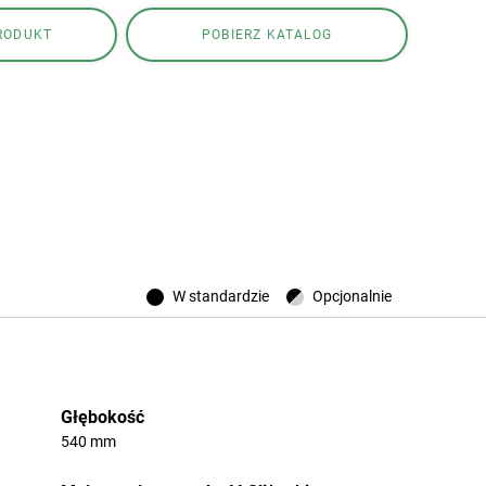
Connect
RODUKT
POBIERZ KATALOG
Kontakt
W standardzie
Opcjonalnie
Głębokość
540 mm