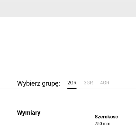
Młynki do kawy
Chłodziarki do mleka
Akcesoria
Wybierz grupę:
2GR
3GR
4GR
Wymiary
Obserwuj nas
Szerokość
750 mm