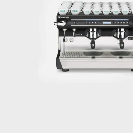
Profesjonalne ekspresy do kawy
Automatyczne ekspresy do kawy
Ekspresy do kawy do kawiarni
Ekspresy do kawy do restauracji
Ekspresy do kawy do domu
Włoskie ekspresy do kawy
Ekspresy gastronomiczne
Ekspresy do kawy do biura i firmy