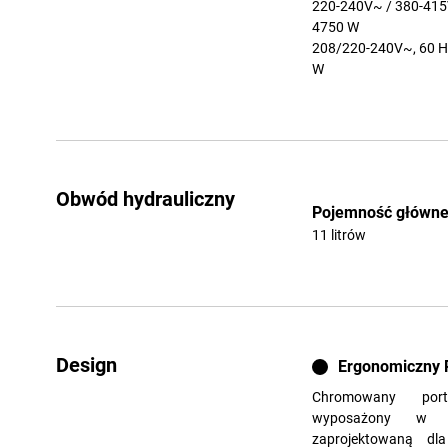
220-240V~ / 380-415
4750 W
208/220-240V~, 60 H
W
Obwód hydrauliczny
Pojemność główneg
11 litrów
Design
Ergonomiczny P
Chromowany port
wyposażony w e
zaprojektowaną dl