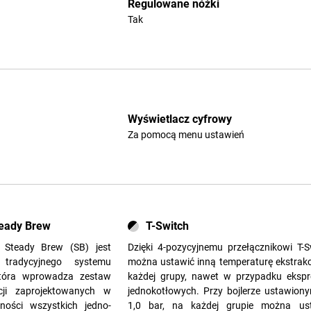
Regulowane nóżki
Tak
Wyświetlacz cyfrowy
Za pomocą menu ustawień
teady Brew
T-Switch
o Steady Brew (SB) jest
Dzięki 4-pozycyjnemu przełącznikowi T-S
 tradycyjnego systemu
można ustawić inną temperaturę ekstrakcj
która wprowadza zestaw
każdej grupy, nawet w przypadku eksp
cji zaprojektowanych w
jednokotłowych. Przy bojlerze ustawion
ności wszystkich jedno-
1,0 bar, na każdej grupie można us