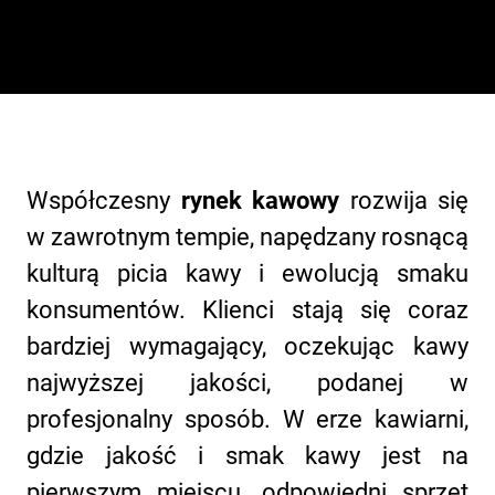
Grupa
Artykuły
Współczesny
rynek kawowy
rozwija się
Historia
w zawrotnym tempie, napędzany rosnącą
kulturą picia kawy i ewolucją smaku
Nasze laboratoria
konsumentów. Klienci stają się coraz
bardziej wymagający, oczekując kawy
Zrównoważony rozwój
najwyższej jakości, podanej w
profesjonalny sposób. W erze kawiarni,
Rancilio Connect
gdzie jakość i smak kawy jest na
pierwszym miejscu, odpowiedni sprzęt