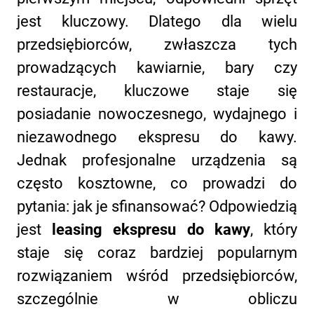
Kontakt
jest kluczowy. Dlatego dla wielu
przedsiębiorców, zwłaszcza tych
prowadzących kawiarnie, bary czy
restauracje, kluczowe staje się
posiadanie nowoczesnego, wydajnego i
Subskrybuj newsletter
niezawodnego ekspresu do kawy.
Polityka prywatności
|
Polityka cookies
Jednak profesjonalne urządzenia są
często kosztowne, co prowadzi do
pytania: jak je sfinansować? Odpowiedzią
jest
leasing ekspresu do kawy
, który
staje się coraz bardziej popularnym
rozwiązaniem wśród przedsiębiorców,
szczególnie w obliczu